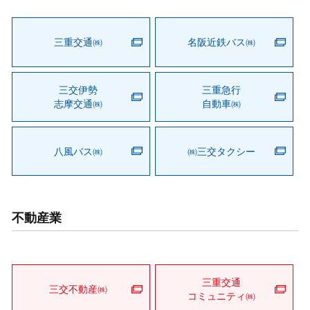
三重交通㈱
名阪近鉄バス㈱
三交伊勢
三重急行
志摩交通㈱
自動車㈱
八風バス㈱
㈱三交タクシー
不動産業
三重交通
三交不動産㈱
コミュニティ㈱