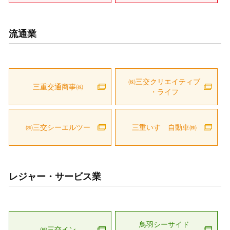
流通業
㈱三交クリエイティブ
三重交通商事㈱
・ライフ
㈱三交シーエルツー
三重いすゞ自動車㈱
レジャー・サービス業
鳥羽シーサイド
㈱三交イン